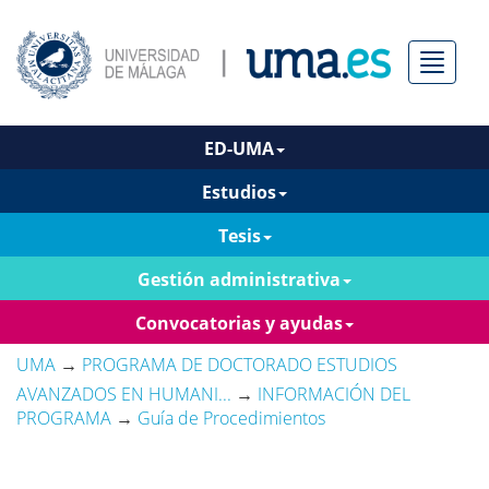
Menú
ED-UMA
Estudios
Tesis
Gestión administrativa
Convocatorias y ayudas
UMA
→
PROGRAMA DE DOCTORADO ESTUDIOS
AVANZADOS EN HUMANI...
→
INFORMACIÓN DEL
PROGRAMA
→
Guía de Procedimientos