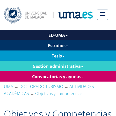
Menú
ED-UMA
Estudios
Tesis
Gestión administrativa
Convocatorias y ayudas
UMA
→
DOCTORADO TURISMO
→
ACTIVIDADES
ACADÉMICAS
→
Objetivos y competencias
Objetivos y Competencias