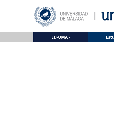
ED-UMA
Est