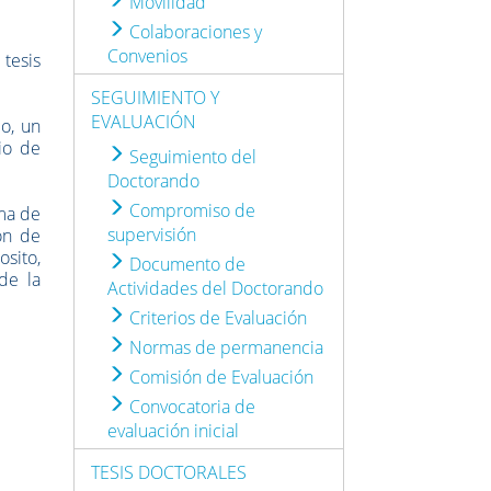
Movilidad
Colaboraciones y
Convenios
 tesis
SEGUIMIENTO Y
EVALUACIÓN
o, un
io de
Seguimiento del
Doctorando
Compromiso de
ama de
supervisión
ón de
sito,
Documento de
de la
Actividades del Doctorando
Criterios de Evaluación
Normas de permanencia
Comisión de Evaluación
Convocatoria de
evaluación inicial
TESIS DOCTORALES