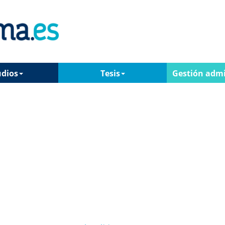
udios
Tesis
Gestión admi