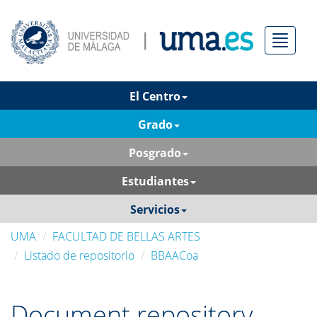
Menú
El Centro
Grado
Posgrado
Estudiantes
Servicios
UMA
FACULTAD DE BELLAS ARTES
Listado de repositorio
BBAACoa
Document repository