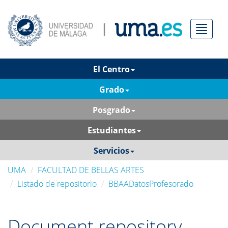
Menú
El Centro
Grado
Posgrado
Estudiantes
Servicios
UMA
FACULTAD DE BELLAS ARTES
Listado de repositorio
BBAADatosProfesorado
Document repository