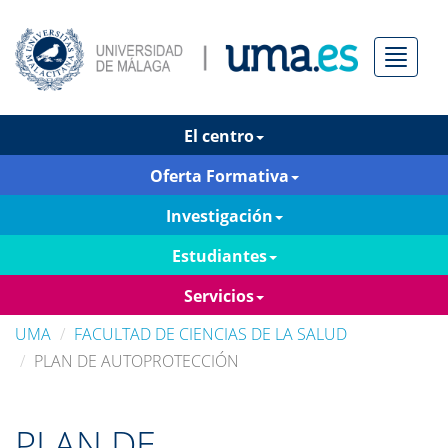
Menú
El centro
Oferta Formativa
Investigación
Estudiantes
Servicios
UMA
FACULTAD DE CIENCIAS DE LA SALUD
PLAN DE AUTOPROTECCIÓN
PLAN DE