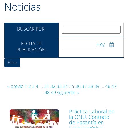
Noticias
BUSCAR POR:
FECHA DE
Hoy
|
PUBLICACIÓN:
‹‹ previo
1
2
3
4
...
31
32
33
34
35
36
37
38
39
...
46
47
48
49
siguiente ››
Práctica Laboral en
la ONU. Contrato
de Pasantía en
Latinoamérica