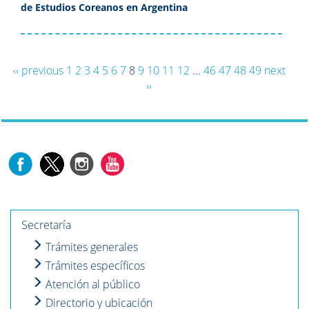
de Estudios Coreanos en Argentina
‹‹ previous
1
2
3
4
5
6
7
8
9
10
11
12
...
46
47
48
49
next
››
Secretaría
Trámites generales
Trámites específicos
Atención al público
Directorio y ubicación