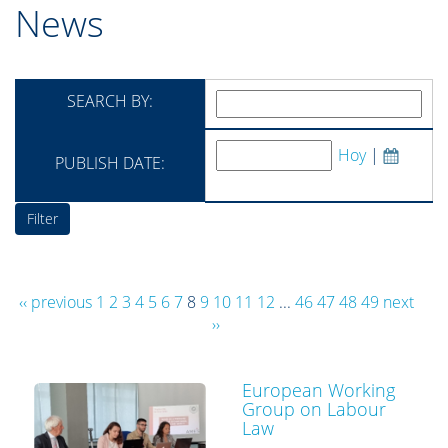
News
SEARCH BY:
Hoy
|
PUBLISH DATE:
‹‹ previous
1
2
3
4
5
6
7
8
9
10
11
12
...
46
47
48
49
next
››
European Working
Group on Labour
Law