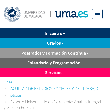
Menú
El centro
Grados
Posgrados y Formación Contínua
Calendario y Programación
Servicios
UMA
FACULTAD DE ESTUDIOS SOCIALES Y DEL TRABAJO
noticias
I Experto Universitario en Extranjería: Análisis Integral
y Gestión Pública