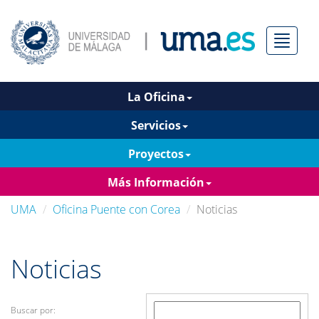
Menú
La Oficina
Servicios
Proyectos
Más Información
UMA
Oficina Puente con Corea
Noticias
Noticias
Buscar por: