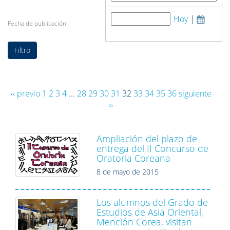
Hoy
|
Fecha de publicación:
‹‹ previo
1
2
3
4
...
28
29
30
31
32
33
34
35
36
siguiente
››
Ampliación del plazo de
entrega del II Concurso de
Oratoria Coreana
8 de mayo de 2015
Los alumnos del Grado de
Estudios de Asia Oriental,
Mención Corea, visitan