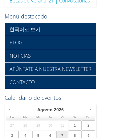
Becas de Verano '21 | Convocatorias
Menú destacado
한국어로 보기
BLOG
NOTICIAS
APÚNTATE A NUESTRA NEWSLETTER
CONTACTO
Calendario de eventos
Agosto
2026
Lu
Ma
Mi
Ju
Vi
Sá
Do
27
28
29
30
31
1
2
3
4
5
6
7
8
9