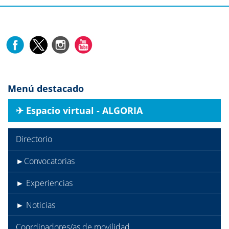
Menú destacado
✈︎ Espacio virtual - ALGORIA
Directorio
►Convocatorias
► Experiencias
► Noticias
Coordinadores/as de movilidad