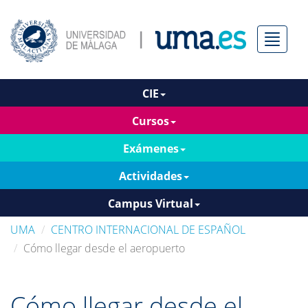
Menú
CIE
Cursos
Exámenes
Actividades
Campus Virtual
UMA
CENTRO INTERNACIONAL DE ESPAÑOL
Cómo llegar desde el aeropuerto
Cómo llegar desde el