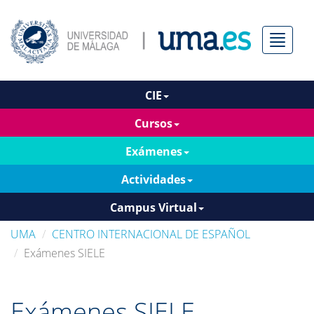
Menú
CIE
Cursos
Exámenes
Actividades
Campus Virtual
UMA
CENTRO INTERNACIONAL DE ESPAÑOL
Exámenes SIELE
Exámenes SIELE