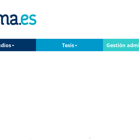
udios
Tesis
Gestión admi