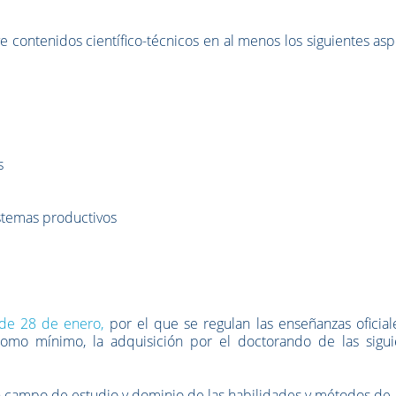
 contenidos científico-técnicos en al menos los siguientes as
s
istemas productivos
 de 28 de enero,
por el que se regulan las enseñanzas oficial
 como mínimo, la adquisición por el doctorando de las sigui
 campo de estudio y dominio de las habilidades y métodos de