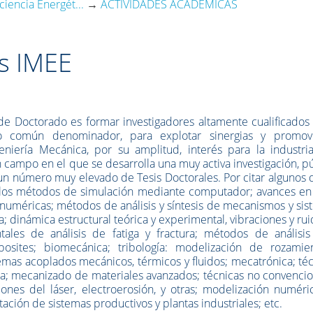
ciencia Energét...
→
ACTIVIDADES ACADÉMICAS
os IMEE
e Doctorado es formar investigadores altamente cualificados 
o común denominador, para explotar sinergias y promov
eniería Mecánica, por su amplitud, interés para la industria
campo en el que se desarrolla una muy activa investigación, p
un número muy elevado de Tesis Doctorales. Por citar algunos 
n los métodos de simulación mediante computador; avances en
s numéricas; métodos de análisis y síntesis de mecanismos y si
; dinámica estructural teórica y experimental, vibraciones y ru
les de análisis de fatiga y fractura; métodos de análisis
osites; biomecánica; tribología: modelización de rozamie
emas acoplados mecánicos, térmicos y fluidos; mecatrónica; té
ía; mecanizado de materiales avanzados; técnicas no convenci
ones del láser, electroerosión, y otras; modelización numéri
ación de sistemas productivos y plantas industriales; etc.