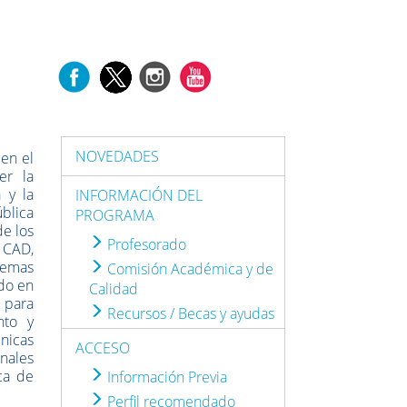
NOVEDADES
en el
er la
 y la
INFORMACIÓN DEL
ública
PROGRAMA
de los
Profesorado
 CAD,
stemas
Comisión Académica y de
ido en
Calidad
 para
Recursos / Becas y ayudas
nto y
cnicas
ACCESO
onales
ca de
Información Previa
Perfil recomendado