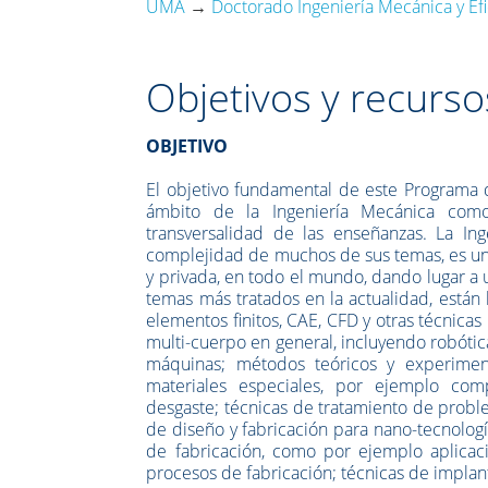
UMA
→
Doctorado Ingeniería Mecánica y Efi
Objetivos y recurs
OBJETIVO
El objetivo fundamental de este Programa d
ámbito de la Ingeniería Mecánica com
transversalidad de las enseñanzas. La Ing
complejidad de muchos de sus temas, es un 
y privada, en todo el mundo, dando lugar a 
temas más tratados en la actualidad, está
elementos finitos, CAE, CFD y otras técnica
multi-cuerpo en general, incluyendo robótica
máquinas; métodos teóricos y experimenta
materiales especiales, por ejemplo comp
desgaste; técnicas de tratamiento de probl
de diseño y fabricación para nano-tecnolog
de fabricación, como por ejemplo aplicaci
procesos de fabricación; técnicas de implant