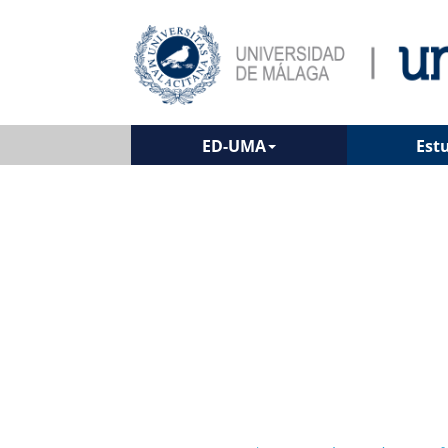
ED-UMA
Est