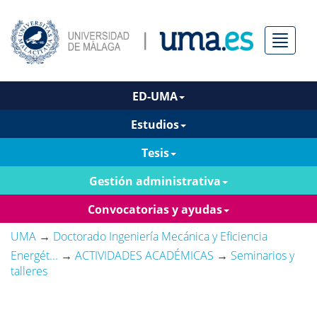
Menú
ED-UMA
Estudios
Tesis
Gestión administrativa
Convocatorias y ayudas
UMA
→
Doctorado Ingeniería Mecánica y Eficiencia
Energét...
→
ACTIVIDADES ACADÉMICAS
→
Seminarios y
talleres