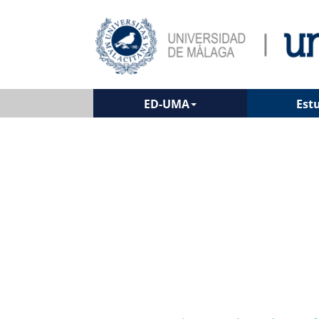
ED-UMA
Est