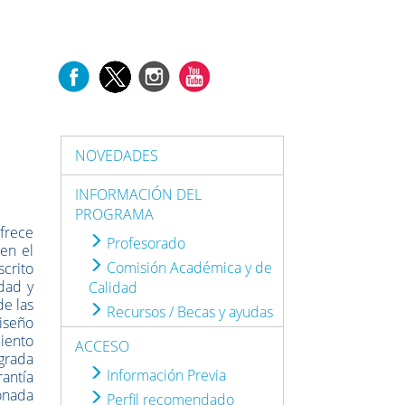
NOVEDADES
INFORMACIÓN DEL
PROGRAMA
ofrece
Profesorado
 en el
Comisión Académica y de
scrito
dad y
Calidad
de las
Recursos / Becas y ayudas
diseño
miento
ACCESO
grada
Información Previa
antía
ionada
Perfil recomendado