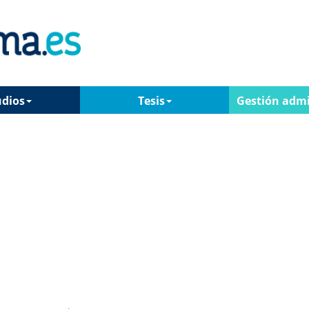
udios
Tesis
Gestión admi