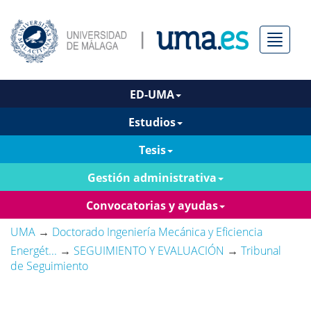
Menú
ED-UMA
Estudios
Tesis
Gestión administrativa
Convocatorias y ayudas
UMA
→
Doctorado Ingeniería Mecánica y Eficiencia
Energét...
→
SEGUIMIENTO Y EVALUACIÓN
→
Tribunal
de Seguimiento