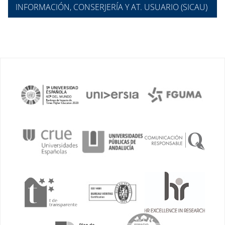
INFORMACIÓN, CONSERJERÍA Y AT. USUARIO (SICAU)