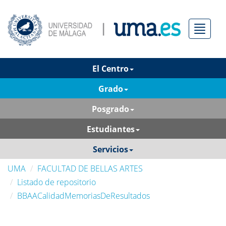
Menú
El Centro
Grado
Posgrado
Estudiantes
Servicios
UMA
FACULTAD DE BELLAS ARTES
Listado de repositorio
BBAACalidadMemoriasDeResultados