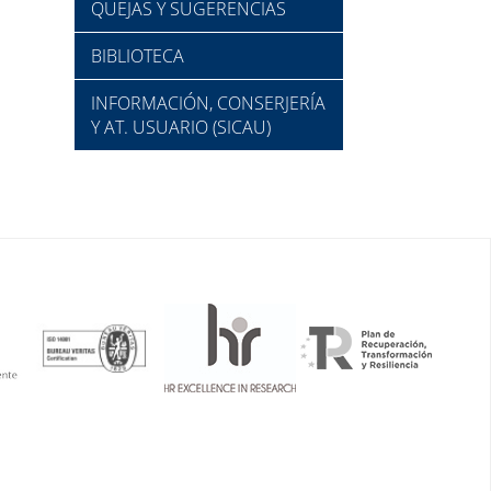
QUEJAS Y SUGERENCIAS
BIBLIOTECA
INFORMACIÓN, CONSERJERÍA
Y AT. USUARIO (SICAU)