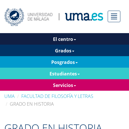
Menú
El centro
Grados
Posgrados
Estudiantes
Servicios
UMA
FACULTAD DE FILOSOFÍA Y LETRAS
GRADO EN HISTORIA
GRADO EN HISTORIA