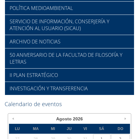
POLÍTICA MEDIOAMBIENTAL
SERVICIO DE INFORMACIÓN, CONSERJERÍA Y
ATENCIÓN AL USUARIO (SICAU)
ARCHIVO DE NOTICIAS
50 ANIVERSARIO DE LA FACULTAD DE FILOSOFÍA Y
LETRAS
II PLAN ESTRATÉGICO
INVESTIGACIÓN Y TRANSFERENCIA
Calendario de eventos
Agosto
2026
LU
MA
MI
JU
VI
SÁ
DO