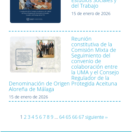
Estudios Sociales y
del Trabajo
15 de enero de 2026
Reunión
constitutiva de la
Comisión Mixta de
Seguimiento del
convenio de
colaboración entre
la UMA y el Consejo
Regulador de la
Denominación de Origen Protegida Aceituna
Aloreña de Málaga
15 de enero de 2026
1
2
3
4
5
6
7
8
9
...
64
65
66
67
siguiente ››