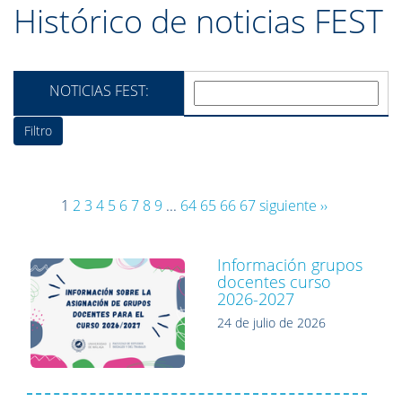
Histórico de noticias FEST
NOTICIAS FEST:
1
2
3
4
5
6
7
8
9
...
64
65
66
67
siguiente ››
Información grupos
docentes curso
2026-2027
24 de julio de 2026