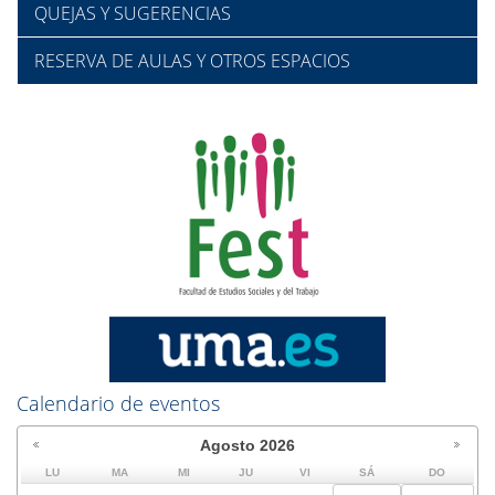
QUEJAS Y SUGERENCIAS
RESERVA DE AULAS Y OTROS ESPACIOS
Calendario de eventos
Agosto
2026
LU
MA
MI
JU
VI
SÁ
DO