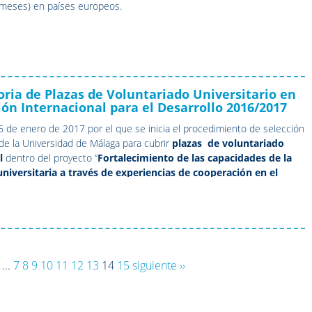
 meses) en países europeos.
ria de Plazas de Voluntariado Universitario en
ón Internacional para el Desarrollo 2016/2017
 de enero de 2017 por el que se inicia el procedimiento de selección
e la Universidad de Málaga para cubrir
plazas de voluntariado
l
dentro del proyecto “
Fortalecimiento de las capacidades de la
iversitaria a través de experiencias de cooperación en el
 instrumento de sensibilización y educación para el
en el marco del convenio específico firmado con la
AACID (Exp.:
.
...
7
8
9
10
11
12
13
14
15
siguiente ››