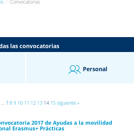
es
Convocatorias
das las convocatorias
Personal
...
7
8
9
10
11
12
13
14
15
siguiente ››
nvocatoria 2017 de Ayudas a la movilidad
onal Erasmus+ Prácticas