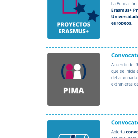
La Fundación
Erasmus+
Pr
Universidad
europeos.
Convocat
Acuerdo del R
que se inicia 
del alumnado 
extranjeras d
del programa
Convocato
Abierta
convo