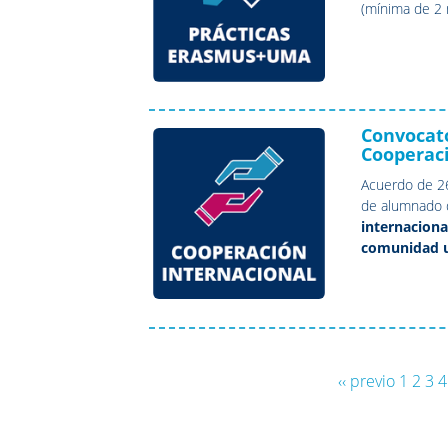
(mínima de 2
Convocato
Cooperaci
Acuerdo de 26
de alumnado d
internaciona
comunidad un
terreno como
desarrollo
” 
2015SEC003)
‹‹ previo
1
2
3
4