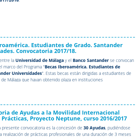
roamérica. Estudiantes de Grado. Santander
ades. Convocatoria 2017/18.
entre la
Universidad de Málaga
y el
Banco Santander
se convocan
l marco del Programa "
Becas Iberoamérica. Estudiantes de
ander Universidades
". Estas becas están dirigidas a estudiantes de
d de Málaga que hayan obtenido plaza en instituciones
as de educación superior durante el curso académico
2016/17 a
 Convocatoria Única
.
ria de Ayudas a la Movilidad Internacional
Prácticas, Proyecto Neptune, curso 2016/2017
la presente
convocatoria
es la concesión de
30 Ayudas
, pudiéndose
 la realización de prácticas profesionales de una duración de 3 meses