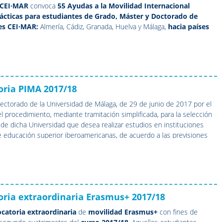
CEI·
MAR
convoca
55 Ayudas a la Movilidad Internacional
ácticas para estudiantes de Grado, Máster y Doctorado de
es CEI·MAR:
Almería, Cádiz, Granada, Huelva y Málaga,
hacia países
oria PIMA 2017/18
ectorado de la Universidad de Málaga, de 29 de junio de 2017 por el
el procedimiento, mediante tramitación simplificada, para la selección
de dicha Universidad que desea realizar estudios en instituciones
e educación superior iberoamericanas, de acuerdo a las previsiones
 PIMA.
El plazo de inscripción es hasta el 7/7/2017 inclusive.
ria extraordinaria Erasmus+ 2017/18
catoria extraordinaria
de
movilidad Erasmus+
con fines de