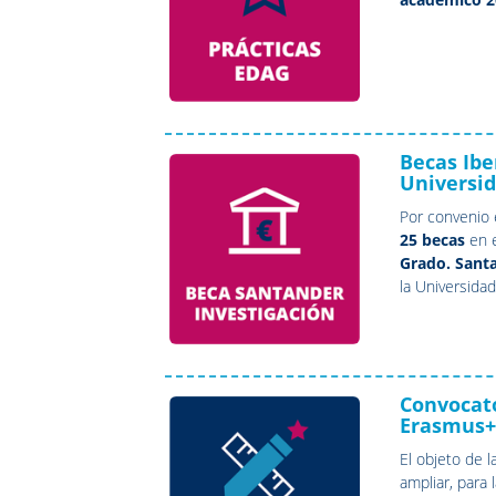
Becas Ibe
Universid
Por convenio 
25 becas
en e
Grado. Sant
la Universida
iberoamerican
través de la
Convocato
Erasmus+ 
El objeto de 
ampliar, para