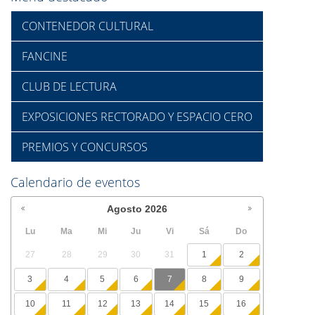
CONTENEDOR CULTURAL
FANCINE
CLUB DE LECTURA
EXPOSICIONES RECTORADO Y ESPACIO CERO
PREMIOS Y CONCURSOS
Calendario de eventos
Agosto
2026
Lu
Ma
Mi
Ju
Vi
Sá
Do
27
28
29
30
31
1
2
3
4
5
6
7
8
9
10
11
12
13
14
15
16