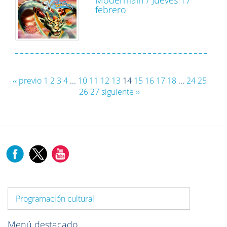
febrero
‹‹ previo
1
2
3
4
...
10
11
12
13
14
15
16
17
18
...
24
25
26
27
siguiente ››
Programación cultural
Menú destacado