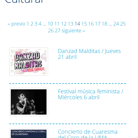
‹‹ previo
1
2
3
4
...
10
11
12
13
14
15
16
17
18
...
24
25
26
27
siguiente ››
Danzad Malditas / Jueves
21 abril
Festival música feminista /
Miércoles 6 abril
Concierto de Cuaresma
del Coro de la UMA