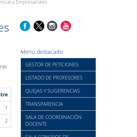
micas y Empresariales
es
Menú destacado
GESTOR DE PETICIONES
ras:
LISTADO DE PROFESORES
QUEJAS Y SUGERENCIAS
tre
TRANSPARENCIA
1
SALA DE COORDINACIÓN
2
DOCENTE
SALA CONSEJOS DE