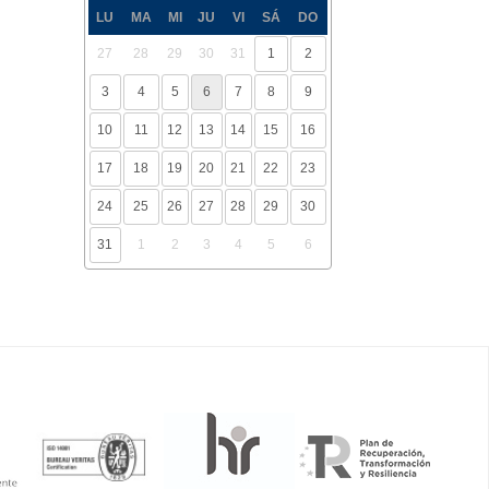
LU
MA
MI
JU
VI
SÁ
DO
27
28
29
30
31
1
2
3
4
5
6
7
8
9
10
11
12
13
14
15
16
17
18
19
20
21
22
23
24
25
26
27
28
29
30
31
1
2
3
4
5
6