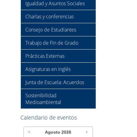
Igualdad y Asuntos Sociales
Charlas y conferencias
Consejo de Estudiantes
Trabajo de Fin de Grado
Prácticas Externas
Asignaturas en inglés
Junta de Escuela: Acuerdos
Sostenibilidad
Medioambiental
Calendario de eventos
Agosto
2026