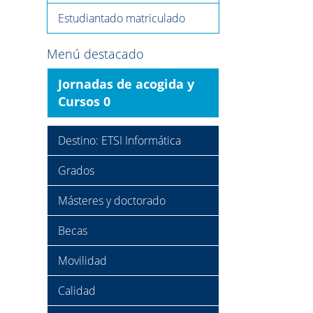
Estudiantado matriculado
Menú destacado
Jornadas de acogida y
Cursos 0
Destino: ETSI Informática
Grados
Másteres y doctorado
Becas
Movilidad
Calidad