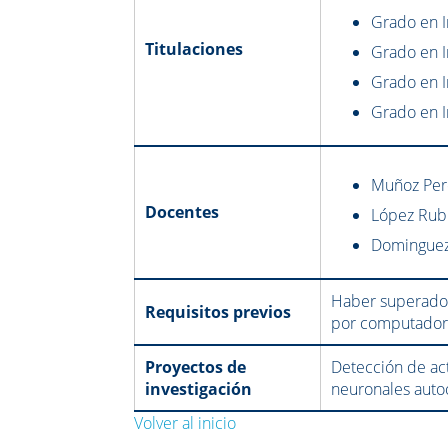
Grado en 
Titulaciones
Grado en I
Grado en I
Grado en I
Muñoz Pere
Docentes
López Rubio
Dominguez 
Haber superado 
Requisitos previos
por computador
Proyectos de
Detección de ac
investigación
neuronales auto
Volver al inicio