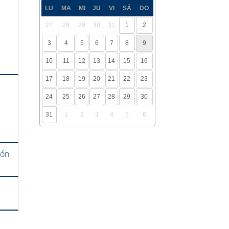
LU
MA
MI
JU
VI
SÁ
DO
27
28
29
30
31
1
2
3
4
5
6
7
8
9
10
11
12
13
14
15
16
17
18
19
20
21
22
23
24
25
26
27
28
29
30
31
1
2
3
4
5
6
ión