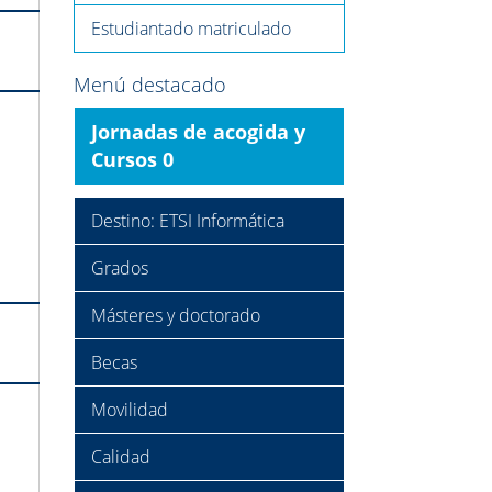
Estudiantado matriculado
Menú destacado
Jornadas de acogida y
Cursos 0
Destino: ETSI Informática
Grados
Másteres y doctorado
Becas
Movilidad
Calidad