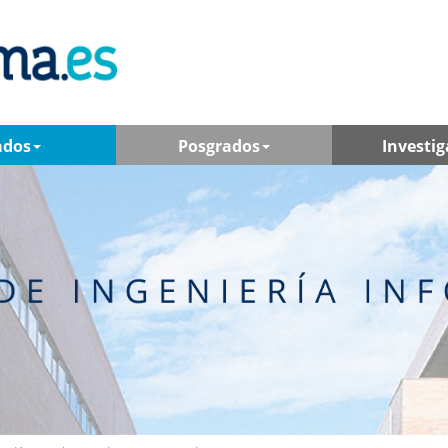
ados
Posgrados
Investig