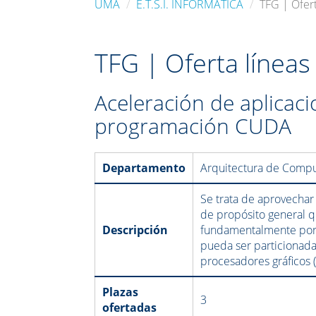
UMA
E.T.S.I. INFORMÁTICA
TFG | Ofer
TFG | Oferta línea
Aceleración de aplicaci
programación CUDA
Departamento
Arquitectura de Comp
Se trata de aprovecha
de propósito general q
Descripción
fundamentalmente por 
pueda ser particionada
procesadores gráficos 
Plazas
3
ofertadas