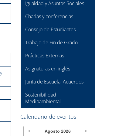
Igualdad y Asuntos Sociales
Charlas y conferencias
Consejo de Estudiantes
Trabajo de Fin de Grado
Prácticas Externas
Asignaturas en inglés
 y
Junta de Escuela: Acuerdos
Sostenibilidad
Medioambiental
Calendario de eventos
Agosto
2026