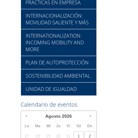
PRÁCTICAS EN EMPRESA
INTERNACIONALIZACIÓN:
MOVILIDAD SALIENTE Y MÁS
INTERNATIONALIZATION:
INCOMING MOBILITY AND
MORE
PLAN DE AUTOPROTECCIÓN
SOSTENIBILIDAD AMBIENTAL
UNIDAD DE IGUALDAD
Calendario de eventos
Agosto
2026
Lu
Ma
Mi
Ju
Vi
Sá
Do
27
28
29
30
31
1
2