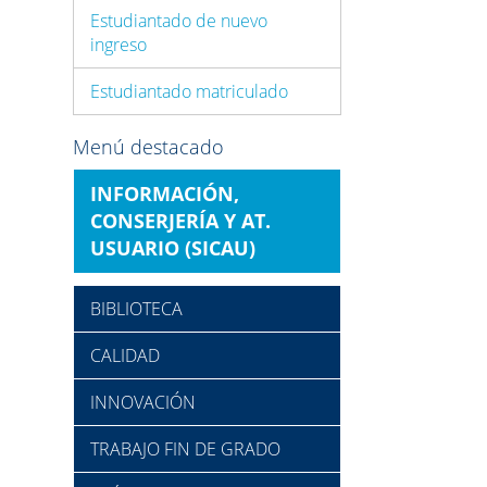
Estudiantado de nuevo
ingreso
Estudiantado matriculado
Menú destacado
INFORMACIÓN,
CONSERJERÍA Y AT.
USUARIO (SICAU)
BIBLIOTECA
CALIDAD
INNOVACIÓN
TRABAJO FIN DE GRADO