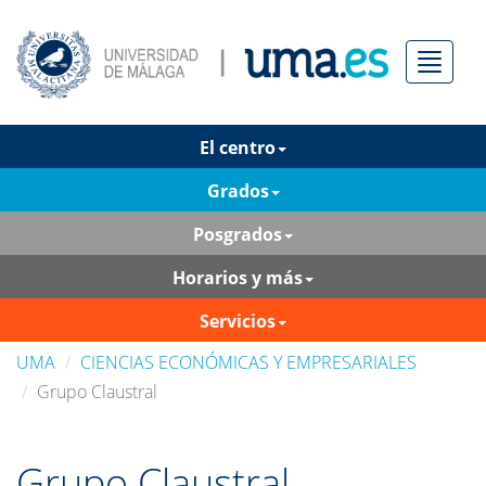
Menú
El centro
Grados
Posgrados
Horarios y más
Servicios
UMA
CIENCIAS ECONÓMICAS Y EMPRESARIALES
Grupo Claustral
Grupo Claustral