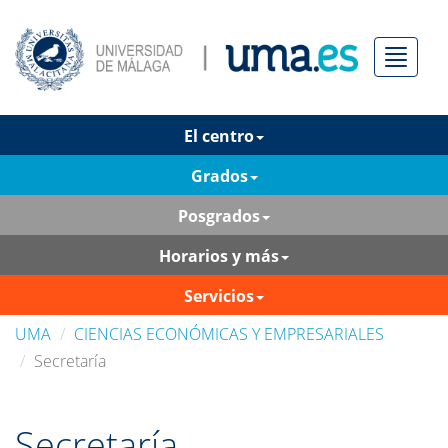
Menú
El centro
Grados
Posgrados
Horarios y más
Servicios
UMA
CIENCIAS ECONÓMICAS Y EMPRESARIALES
Secretaría
Secretaría