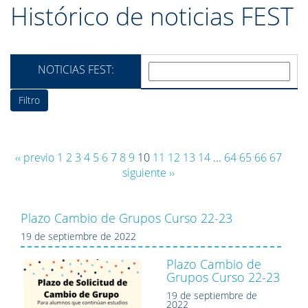
Histórico de noticias FEST
NOTICIAS FEST:
‹‹ previo
1
2
3
4
5
6
7
8
9
10
11
12
13
14
...
64
65
66
67
siguiente ››
Plazo Cambio de Grupos Curso 22-23
19 de septiembre de 2022
Plazo Cambio de
Grupos Curso 22-23
19 de septiembre de
2022