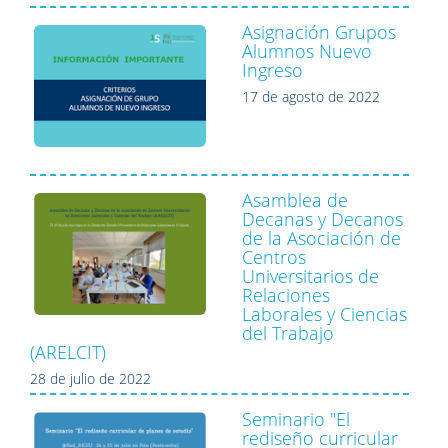
Asignación Grupos
Alumnos Nuevo
Ingreso
17 de agosto de 2022
Asamblea de
Decanas y Decanos
de la Asociación de
Centros
Universitarios de
Relaciones
Laborales y Ciencias
del Trabajo
(ARELCIT)
28 de julio de 2022
Seminario "El
rediseño curricular