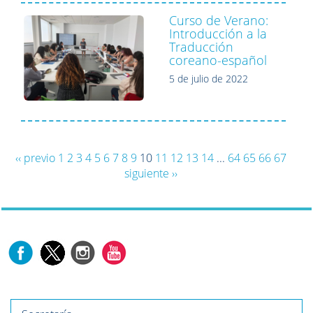
Curso de Verano:
Introducción a la
Traducción
coreano-español
5 de julio de 2022
‹‹ previo
1
2
3
4
5
6
7
8
9
10
11
12
13
14
...
64
65
66
67
siguiente ››