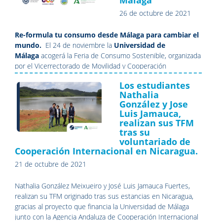
26 de octubre de 2021
Re-formula tu consumo desde Málaga para cambiar el
mundo.
El 24 de noviembre la
Universidad de
Málaga
acogerá la Feria de Consumo Sostenible, organizada
por el Vicerrectorado de Movilidad y Cooperación
Internacional, en coordinación con la Universidad de
Los estudiantes
Córdoba y en colaboración con la
Red de Consumo
Nathalia
Ecológico.
González y Jose
Luis Jamauca,
realizan sus TFM
tras su
voluntariado de
Cooperación Internacional en Nicaragua.
21 de octubre de 2021
Nathalia González Meixueiro y José Luis Jamauca Fuertes,
realizan su TFM originado tras sus estancias en Nicaragua,
gracias al proyecto que financia la Universidad de Málaga
junto con la Agencia Andaluza de Cooperación Internacional