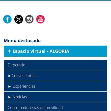
Menú destacado
✈︎ Espacio virtual - ALGORIA
Directorio
►Convocatorias
► Experiencias
► Noticias
Coordinadores/as de movilidad