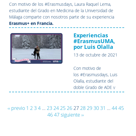
Con motivo de los #Erasmusdays, Laura Raquel Lema,
estudiante del Grado en Medicina de la Universidad de
Málaga comparte con nosotros parte de su experiencia
Erasmus+ en Francia.
Experiencias
#ErasmusUMA,
por Luis Olalla
13 de octubre de 2021
Con motivo de
los #Erasmusdays, Luis
Olalla, estudiante del
doble Grado de ADE y
Derecho en la Universidad
de Málaga comparte con
nosotros parte de su
‹‹ previo
1
2
3
4
...
23
24
25
26
27
28
29
30
31
...
44
45
experiencia
Erasmus+ en
46
47
siguiente ››
la República Checa.