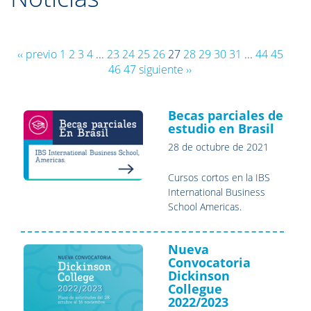
‹‹ previo
1
2
3
4
...
23
24
25
26
27
28
29
30
31
...
44
45
46
47
siguiente ››
Becas parciales de
estudio en Brasil
28 de octubre de 2021
Cursos cortos en la IBS
International Business
School Americas.
Nueva
Convocatoria
Dickinson
Collegue
2022/2023