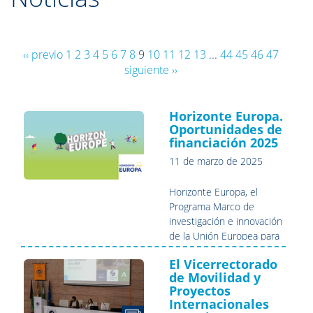
‹‹ previo
1
2
3
4
5
6
7
8
9
10
11
12
13
...
44
45
46
47
siguiente ››
Horizonte Europa.
Oportunidades de
financiación 2025
11 de marzo de 2025
Horizonte Europa
, el
Programa Marco de
investigación e innovación
de la Unión Europea para
el periodo 2021-2027,
El Vicerrectorado
cuenta con un
de Movilidad y
presupuesto de 95.517 M
Proyectos
EUR con el que se
Internacionales
financiarán actividades de