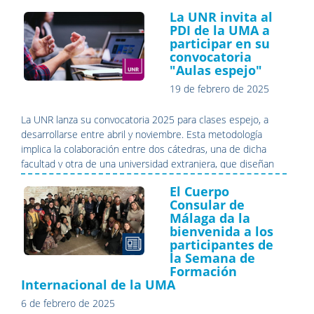
UMA. El encuentro sirvió para actualizar y coordinar las
La UNR invita al
estrategias de movilidad de la institución, así como para
PDI de la UMA a
presentar las principales líneas de actuación en este
participar en su
ámbito.
convocatoria
"Aulas espejo"
19 de febrero de 2025
La UNR lanza su convocatoria 2025 para clases espejo, a
desarrollarse entre abril y noviembre. Esta metodología
implica la colaboración entre dos cátedras, una de dicha
facultad y otra de una universidad extranjera, que diseñan
conjuntamente un módulo o actividad virtual, promoviendo
El Cuerpo
el trabajo colaborativo entre docentes y estudiantes.
Consular de
Málaga da la
bienvenida a los
participantes de
la Semana de
Formación
Internacional de la UMA
6 de febrero de 2025