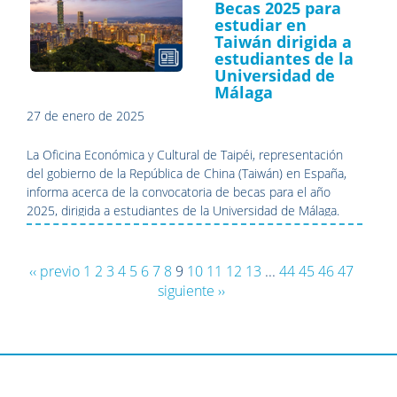
Becas 2025 para
estudiar en
Taiwán dirigida a
estudiantes de la
Universidad de
Málaga
27 de enero de 2025
La Oficina Económica y Cultural de Taipéi, representación
del gobierno de la República de China (Taiwán) en España,
informa acerca de la convocatoria de becas para el año
2025, dirigida a estudiantes de la Universidad de Málaga.
‹‹ previo
1
2
3
4
5
6
7
8
9
10
11
12
13
...
44
45
46
47
siguiente ››