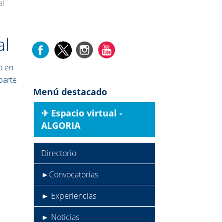
al
al
o en
parte
Menú destacado
✈︎ Espacio virtual -
ALGORIA
Directorio
►Convocatorias
► Experiencias
► Noticias