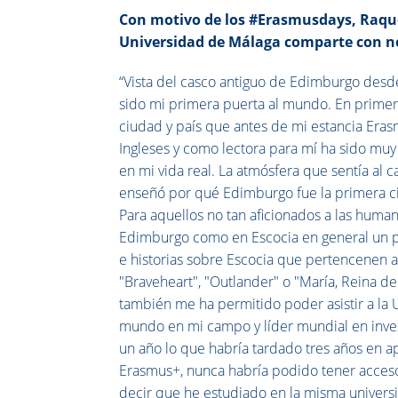
Con motivo de los #Erasmusdays, Raquel
Universidad de Málaga comparte con no
“Vista del casco antiguo de Edimburgo desde
sido mi primera puerta al mundo. En prime
ciudad y país que antes de mi estancia Eras
Ingleses y como lectora para mí ha sido mu
en mi vida real. La atmósfera que sentía al
enseñó por qué Edimburgo fue la primera c
Para aquellos no tan aficionados a las hum
Edimburgo como en Escocia en general un pa
e historias sobre Escocia que pertencenen a 
"Braveheart", "Outlander" o "María, Reina d
también me ha permitido poder asistir a la
mundo en mi campo y líder mundial en inve
un año lo que habría tardado tres años en 
Erasmus+, nunca habría podido tener acces
decir que he estudiado en la misma univers