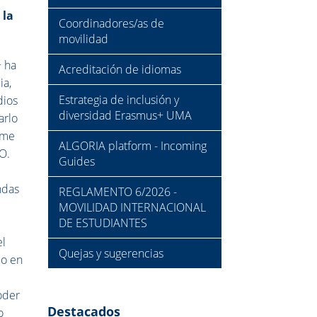
 la
Coordinadores/as de
.
movilidad
+ ha
Acreditación de idiomas
ia,
Estrategia de inclusión y
dios
diversidad Erasmus+ UMA
arlo
 me
ALGORIA platform - Incoming
O.
Guides
ndas
REGLAMENTO 6/2026 -
MOVILIDAD INTERNACIONAL
DE ESTUDIANTES
el
Quejas y sugerencias
lo en
oder
Destacados
o