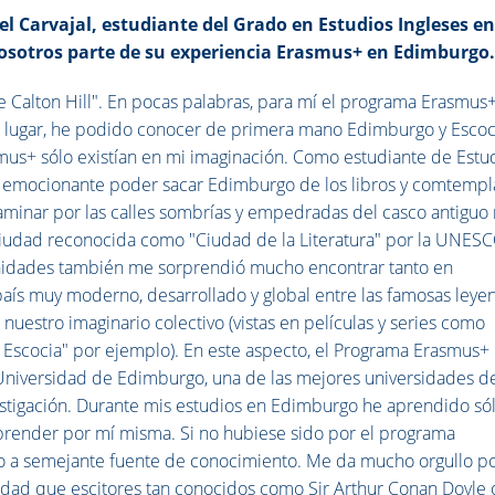
 Carvajal, estudiante del Grado en Estudios Ingleses en
sotros parte de su experiencia Erasmus+ en Edimburgo
 Calton Hill". En pocas palabras, para mí el programa Erasmus
r lugar, he podido conocer de primera mano Edimburgo y Escoc
mus+ sólo existían en mi imaginación. Como estudiante de Estu
y emocionante poder sacar Edimburgo de los libros y comtempl
 caminar por las calles sombrías y empedradas del casco antiguo
iudad reconocida como "Ciudad de la Literatura" por la UNESC
anidades también me sorprendió mucho encontrar tanto en
ís muy moderno, desarrollado y global entre las famosas leye
nuestro imaginario colectivo (vistas en películas y series como
e Escocia" por ejemplo). En este aspecto, el Programa Erasmus+
 Universidad de Edimburgo, una de las mejores universidades d
stigación. Durante mis estudios en Edimburgo he aprendido só
aprender por mí misma. Si no hubiese sido por el programa
o a semejante fuente de conocimiento. Me da mucho orgullo p
idad que escitores tan conocidos como Sir Arthur Conan Doyle 