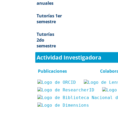
anuales
Tutorías 1er
semestre
Tutorías
2do
semestre
Actividad Investigadora
Publicaciones
Colabor