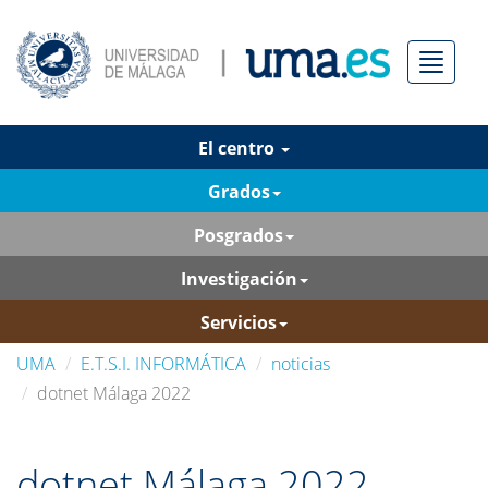
Menú
El centro
Grados
Posgrados
Investigación
Servicios
UMA
E.T.S.I. INFORMÁTICA
noticias
dotnet Málaga 2022
dotnet Málaga 2022