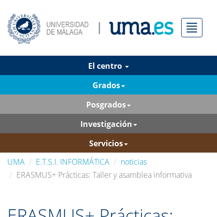
Menú
El centro
Grados
Posgrados
Investigación
Servicios
UMA
E.T.S.I. INFORMÁTICA
noticias
ERASMUS+ Prácticas: Taller y asamblea informativa
ERASMUS+ Prácticas: