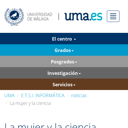
Menú
El centro
Grados
Posgrados
Investigación
Servicios
UMA
E.T.S.I. INFORMÁTICA
noticias
La mujer y la ciencia
La mujer y la ciencia