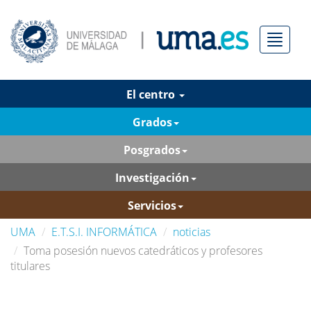
Menú
El centro
Grados
Posgrados
Investigación
Servicios
UMA
E.T.S.I. INFORMÁTICA
noticias
Toma posesión nuevos catedráticos y profesores
titulares