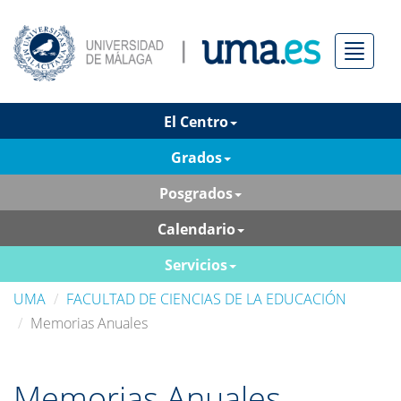
Menú
El Centro
Grados
Posgrados
Calendario
Servicios
UMA
FACULTAD DE CIENCIAS DE LA EDUCACIÓN
Memorias Anuales
Memorias Anuales