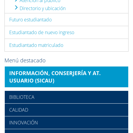
Atención al público
Directorio y ubicación
Futuro estudiantado
Estudiantado de nuevo ingreso
Estudiantado matriculado
Menú destacado
INFORMACIÓN, CONSERJERÍA Y AT.
USUARIO (SICAU)
BIBLIOTECA
CALIDAD
INNOVACIÓN