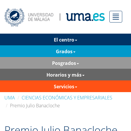
Menú
El centro
Grados
Posgrados
Horarios y más
Servicios
UMA
CIENCIAS ECONÓMICAS Y EMPRESARIALES
Premio Julio Banacloche
Premio Julio Banacloche