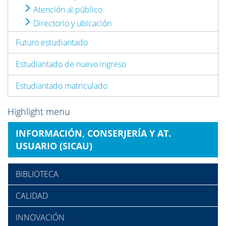
Atención al público
Directorio y ubicación
Futuro estudiantado
Estudiantado de nuevo ingreso
Estudiantado matriculado
Highlight menu
INFORMACIÓN, CONSERJERÍA Y AT.
USUARIO (SICAU)
BIBLIOTECA
CALIDAD
INNOVACIÓN