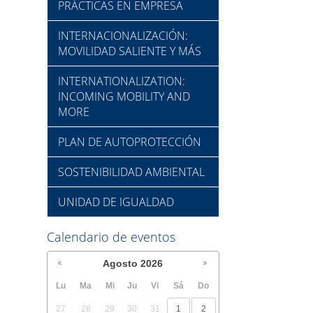
PRÁCTICAS EN EMPRESA
INTERNACIONALIZACIÓN:
MOVILIDAD SALIENTE Y MÁS
INTERNATIONALIZATION:
INCOMING MOBILITY AND
MORE
PLAN DE AUTOPROTECCIÓN
SOSTENIBILIDAD AMBIENTAL
UNIDAD DE IGUALDAD
Calendario de eventos
Agosto
2026
Lu
Ma
Mi
Ju
Vi
Sá
Do
27
28
29
30
31
1
2