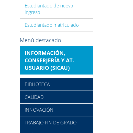
Estudiantado de nuevo
ingreso
Estudiantado matriculado
Menú destacado
INFORMACIÓN,
CONSERJERÍA Y AT.
USUARIO (SICAU)
BIBLIOTECA
CALIDAD
INNOVACIÓN
TRABAJO FIN DE GRADO