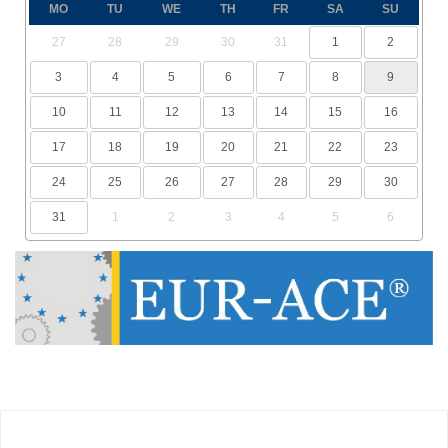
MO
TU
WE
TH
FR
SA
SU
27
28
29
30
31
1
2
3
4
5
6
7
8
9
10
11
12
13
14
15
16
17
18
19
20
21
22
23
24
25
26
27
28
29
30
31
1
2
3
4
5
6