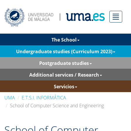
Menú
The School
Undergraduate studies (Curriculum 2023)
Postgraduate studies
Additional services / Research
Servicios
UMA
E.T.S.I. INFORMÁTICA
School of Computer Science and Engineering
School of Computer