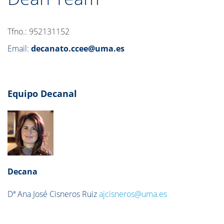
Tfno.: 952131152
Email:
decanato.ccee@uma.es
Equipo Decanal
Decana
Dª Ana José Cisneros Ruiz
ajcisneros@uma.es