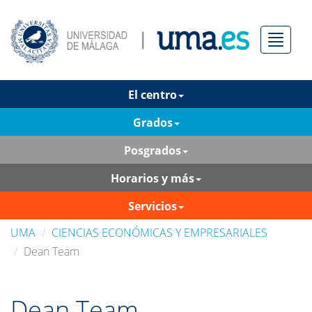
Menú
El centro
Grados
Posgrados
Horarios y más
Servicios
UMA
CIENCIAS ECONÓMICAS Y EMPRESARIALES
Dean Team
Dean Team