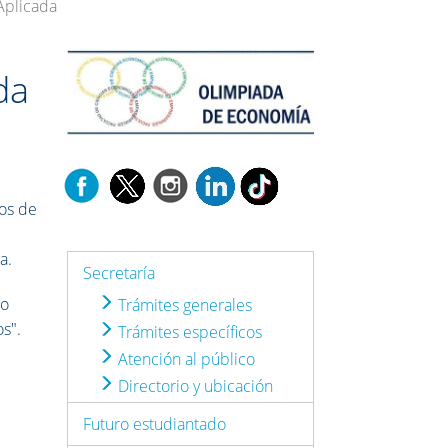
Aplicada
da
dos de
a.
Secretaría
lo
Trámites generales
os".
Trámites específicos
Atención al público
Directorio y ubicación
Futuro estudiantado