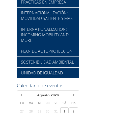
PRÁCTICAS EN EMPRESA
INTERNACIONALIZACIÓN:
MOVILIDAD SALIENTE Y MÁS
INTERNATIONALIZATION:
INCOMING MOBILITY AND
MORE
PLAN DE AUTOPROTECCIÓN
SOSTENIBILIDAD AMBIENTAL
UNIDAD DE IGUALDAD
Calendario de eventos
Agosto
2026
Lu
Ma
Mi
Ju
Vi
Sá
Do
27
28
29
30
31
1
2