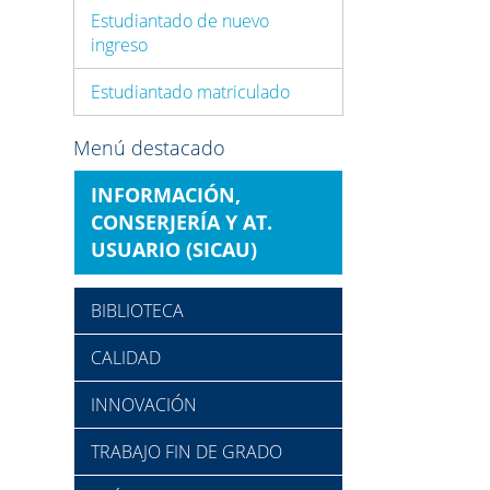
Estudiantado de nuevo
ingreso
Estudiantado matriculado
Menú destacado
INFORMACIÓN,
CONSERJERÍA Y AT.
USUARIO (SICAU)
BIBLIOTECA
CALIDAD
INNOVACIÓN
TRABAJO FIN DE GRADO