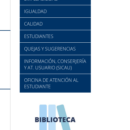
IGUALDAD
CALIDAD
ESTUDIANTES
QUEJAS Y SUGERENCIAS
INFORMACIÓN, CONSERJERÍA
Y AT. USUARIO (SICAU)
OFICINA DE ATENCIÓN AL
ESTUDIANTE