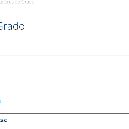
adores de Grado
Grado
s
cas: