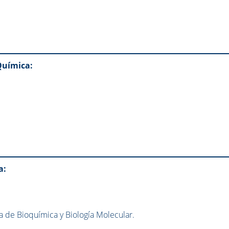
s
Química:
a:
a de Bioquímica y Biología Molecular.