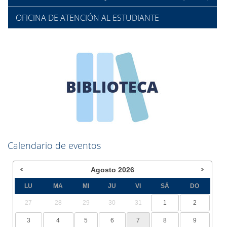
OFICINA DE ATENCIÓN AL ESTUDIANTE
Calendario de eventos
Agosto
2026
LU
MA
MI
JU
VI
SÁ
DO
27
28
29
30
31
1
2
3
4
5
6
7
8
9