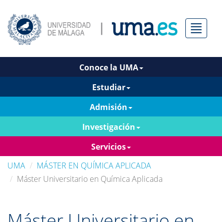
Menú
Conoce la UMA
Estudiar
Admisión
Investigación
Servicios
UMA
MÁSTER EN QUÍMICA APLICADA
Máster Universitario en Química Aplicada
Máster Universitario en