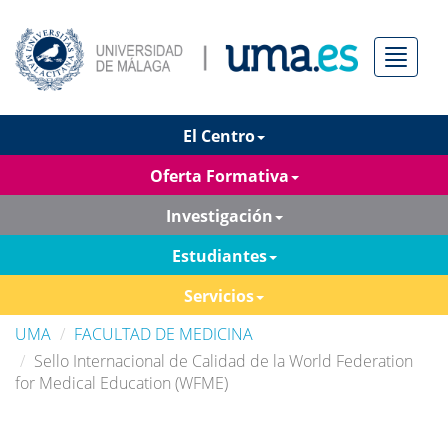
Menú
El Centro
Oferta Formativa
Investigación
Estudiantes
Servicios
UMA
FACULTAD DE MEDICINA
Sello Internacional de Calidad de la World Federation
for Medical Education (WFME)