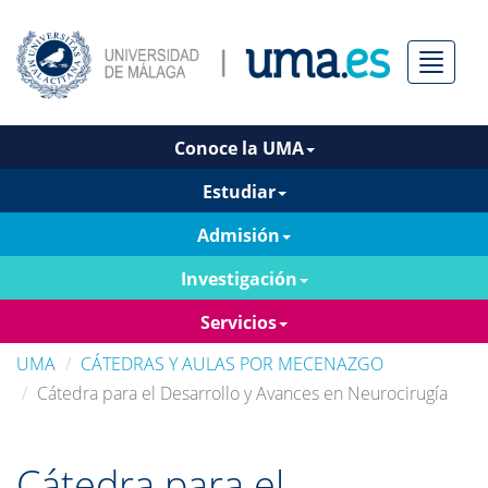
Menú
Conoce la UMA
Estudiar
Admisión
Investigación
Servicios
UMA
CÁTEDRAS Y AULAS POR MECENAZGO
Cátedra para el Desarrollo y Avances en Neurocirugía
Cátedra para el